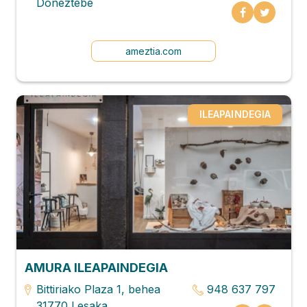
Doneztebe
ameztia.com
ILEAPAINDEGIA
AMURA ILEAPAINDEGIA
Bittiriako Plaza 1, behea
948 637 797
31770 Lesaka