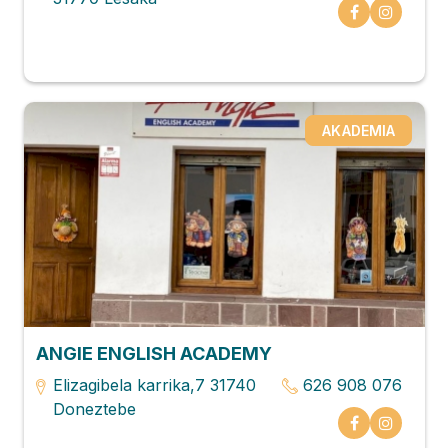
AKADEMIA
ANGIE ENGLISH ACADEMY
Elizagibela karrika,7 31740
626 908 076
Doneztebe