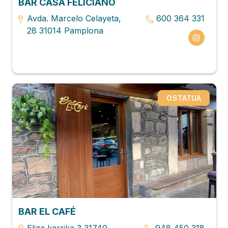
BAR CASA FELICIANO
Avda. Marcelo Celayeta,
600 364 331
28 31014 Pamplona
OSTATUA
BAR EL CAFÉ
Eliza karrika,3 31740
948 450 318