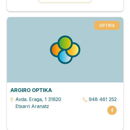
OPTIKA
ARGIRO OPTIKA
Avda. Eraga, 1 31820
948 461 252
Etxarri Aranatz