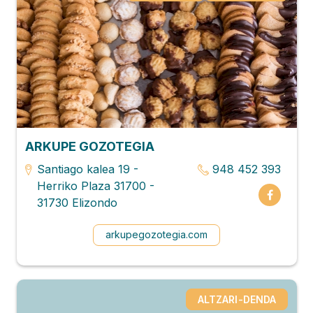
ARKUPE GOZOTEGIA
Santiago kalea 19 -
948 452 393
Herriko Plaza 31700 -
31730 Elizondo
arkupegozotegia.com
ALTZARI-DENDA