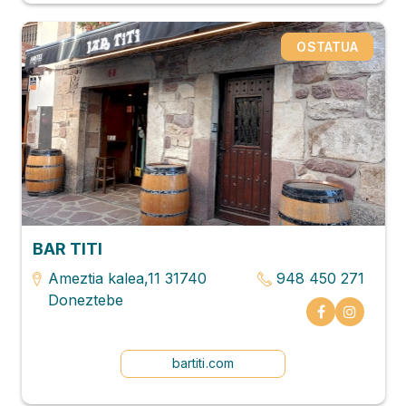
OSTATUA
BAR TITI
Ameztia kalea,11 31740
948 450 271
Doneztebe
bartiti.com