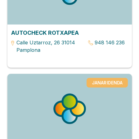
AUTOCHECK ROTXAPEA
Calle Uztarroz, 26 31014
948 146 236
Pamplona
JANARIDENDA