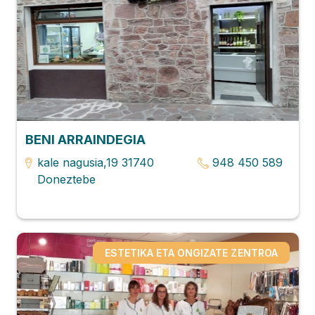
BENI ARRAINDEGIA
kale nagusia,19 31740
948 450 589
Doneztebe
ESTETIKA ETA ONGIZATE ZENTROA