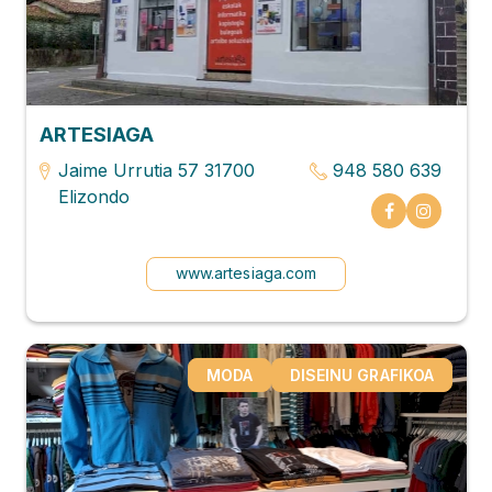
ARTESIAGA
Jaime Urrutia 57 31700
948 580 639
Elizondo
www.artesiaga.com
MODA
DISEINU GRAFIKOA