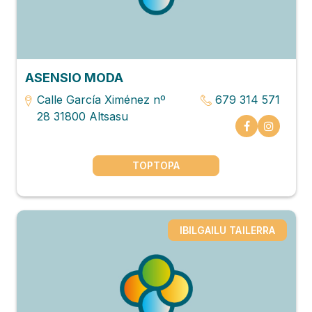
ASENSIO MODA
Calle García Ximénez nº
679 314 571
28 31800 Altsasu
TOPTOPA
IBILGAILU TAILERRA