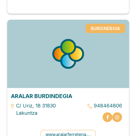
BURDINDEGIA
ARALAR BURDINDEGIA
C/ Uriz, 18 31830
948464806
Lakuntza
www.aralarferreteria.com