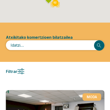
52
Atxikitako komertzioen bilatzailea
Filtrar
Kategoriak
MODA
Aholkularitza
5