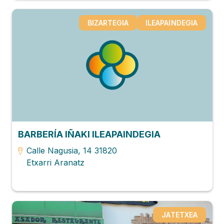
BIZARTEGIA
ILEAPAINDEGIA
BARBERÍA IÑAKI ILEAPAINDEGIA
Calle Nagusia, 14 31820
Etxarri Aranatz
JATETXEA