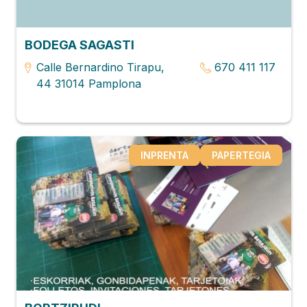
BODEGA SAGASTI
Calle Bernardino Tirapu,
670 411 117
44 31014 Pamplona
INPRENTA
PAPERTEGIA