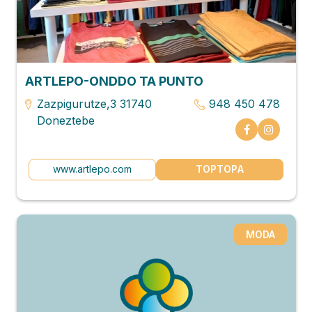
ARTLEPO-ONDDO TA PUNTO
Zazpigurutze,3 31740
948 450 478
Doneztebe
www.artlepo.com
TOPTOPA
MODA