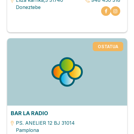
Doneztebe
OSTATUA
BAR LA RADIO
PS. ANELIER 12 BJ 31014
Pamplona