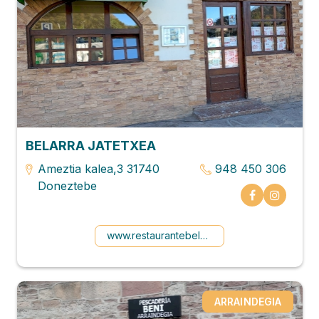
BELARRA JATETXEA
Ameztia kalea,3 31740
948 450 306
Doneztebe
www.restaurantebelarra.com
ARRAINDEGIA