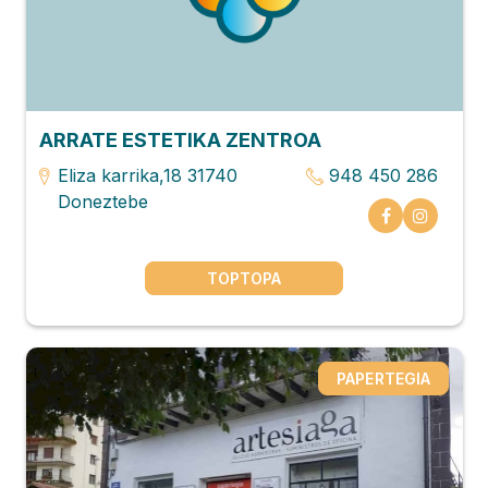
ARRATE ESTETIKA ZENTROA
Eliza karrika,18 31740
948 450 286
Doneztebe
TOPTOPA
PAPERTEGIA