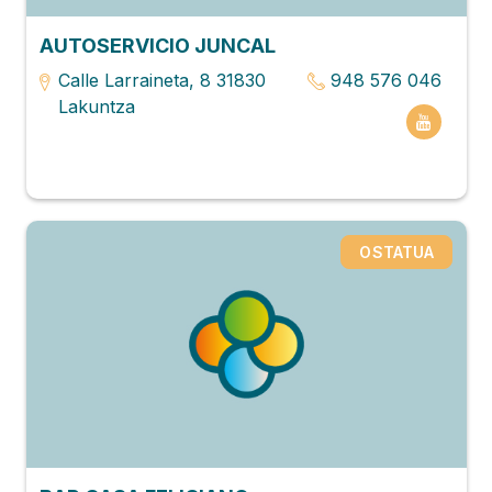
AUTOSERVICIO JUNCAL
Calle Larraineta, 8 31830
948 576 046
Lakuntza
OSTATUA