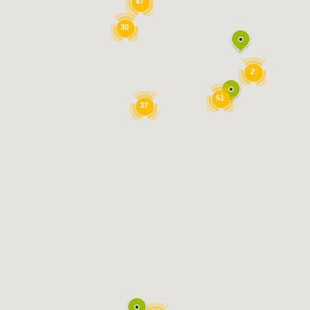
47
KONTAKTUA
948627514
30
DENOKBAT@DENOKBAT.EUS
2
INFORMAZIOA
51
DATUEN BABESA
37
ABISU LEGALA
PRIBATUTASUN POLITIKA
PROIEKTUA, HONAKO HAUEK BULTZATUA