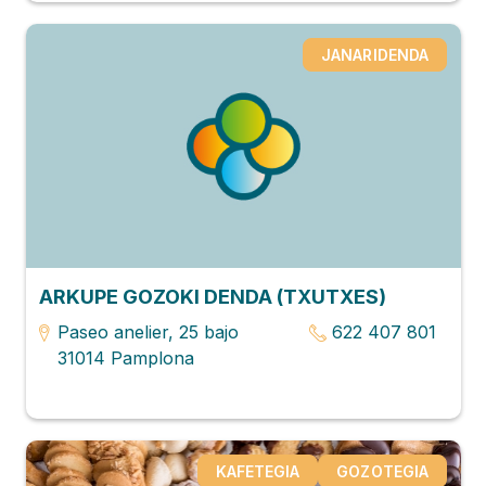
JANARIDENDA
ARKUPE GOZOKI DENDA (TXUTXES)
Paseo anelier, 25 bajo
622 407 801
31014 Pamplona
KAFETEGIA
GOZOTEGIA