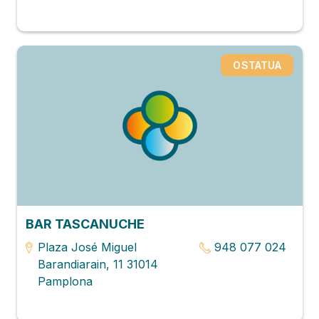
OSTATUA
BAR TASCANUCHE
Plaza José Miguel
948 077 024
Barandiarain, 11 31014
Pamplona