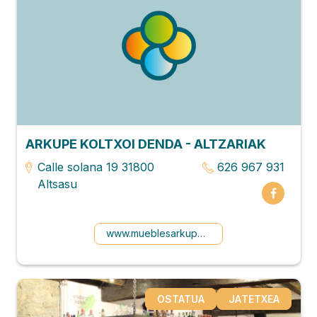
ARKUPE KOLTXOI DENDA - ALTZARIAK
Calle solana 19 31800
626 967 931
Altsasu
www.mueblesarkupe.com
OSTATUA
JATETXEA